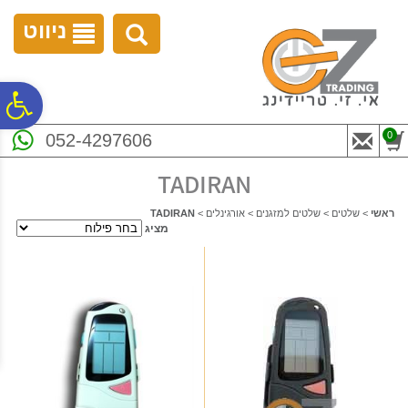
לתפריט
לתוכן
לתפריט
אתר
המרכזי
נגישות
ניווט
פ
0
052-4297606
סר
TADIRAN
נג
ראשי
>
שלטים
>
שלטים למזגנים
>
אורגינלים
>
TADIRAN
מציג