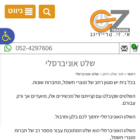
לתפריט
לתוכן
לתפריט
אתר
המרכזי
נגישות
ניווט
פ
0
052-4297606
סר
שלט אוניברסלי
נג
ראשי
>
סוגי שלט רחוק
>
שלט אוניברסלי
בכל בית יש מגוון רחב של מוצרי חשמל, מחברות שונות.
השלטים שקיבלנו עם קנייתם של מכשירים אלו, מיועדים אך ורק
עבורם.
השלט האוניברסלי יחסוך לכם בלגן וסרבול.
השלט האוניברסלי הוא שלט המתוכנת עבור מספר רב של חברות
מוצרי חשמל,