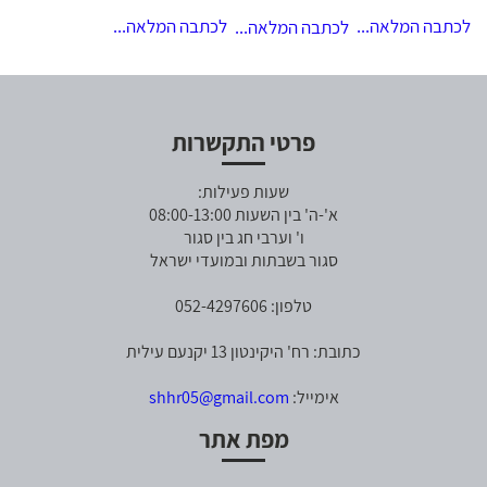
לכתבה המלאה...
לכתבה המלאה...
לכתבה המלאה...
פרטי התקשרות
שעות פעילות:
א'-ה' בין השעות 08:00-13:00
ו' וערבי חג בין סגור
סגור בשבתות ובמועדי ישראל
טלפון: 052-4297606
כתובת: רח' היקינטון 13 יקנעם עילית
אימייל:
shhr05@gmail.com
מפת אתר