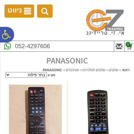
לתפריט
לתוכן
לתפריט
אתר
המרכזי
נגישות
ניווט
פ
0
052-4297606
סר
PANASONIC
נג
ראשי
>
שלטים
>
שלטים לטלויזיות
>
אורגינלים
>
PANASONIC
מציג