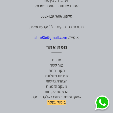
ו' וערבי חג בין סגור
סגור בשבתות ובמועדי ישראל
טלפון: 052-4297606
כתובת: רח' היקינטון 13 יקנעם עילית
אימייל:
shhr05@gmail.com
מפת אתר
אודות
צור קשר
תקנון חנות
מדיניות משלוחים
הצהרת נגישות
מעקב הזמנות
הרשמת לקוחות
איסוף ומיחזור מוצרי אלקטרוניקה
ביטול עסקה