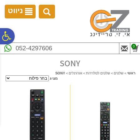
לתפריט
לתוכן
לתפריט
אתר
המרכזי
נגישות
ניווט
פ
0
052-4297606
סר
SONY
נג
ראשי
>
שלטים
>
שלטים לטלויזיות
>
אורגינלים
>
SONY
מציג