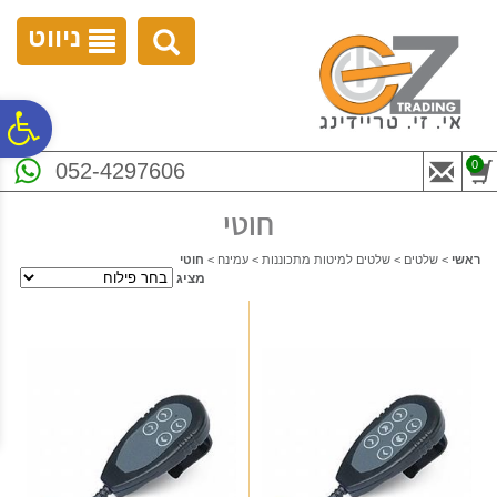
לתפריט
לתוכן
לתפריט
אתר
המרכזי
נגישות
ניווט
פ
0
052-4297606
סר
חוטי
נג
ראשי
>
שלטים
>
שלטים למיטות מתכוננות
>
עמינח
>
חוטי
מציג