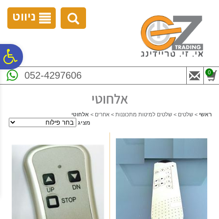
לתפריט
לתוכן
לתפריט
אתר
המרכזי
נגישות
ניווט
פ
0
052-4297606
סר
אלחוטי
נג
ראשי
>
שלטים
>
שלטים למיטות מתכוננות
>
אחרים
>
אלחוטי
מציג