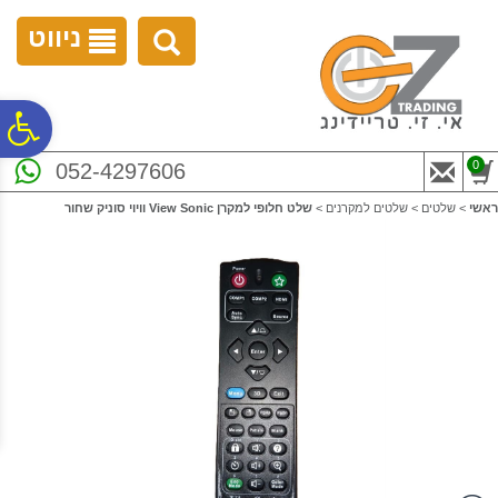
לתפריט
לתוכן
לתפריט
אתר
המרכזי
נגישות
ניווט
פ
0
052-4297606
סר
ראשי
>
שלטים
>
שלטים למקרנים
>
שלט חלופי למקרן View Sonic וויוי סוניק שחור
נג