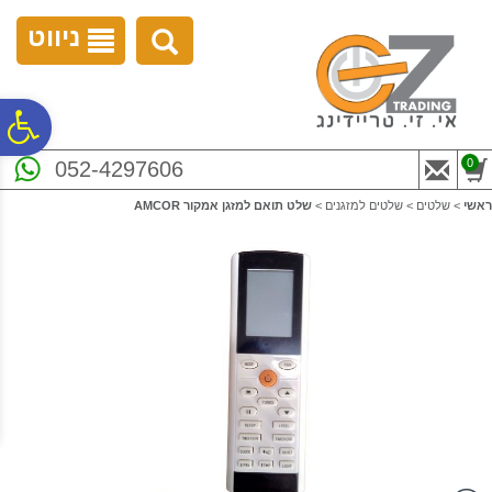
לתפריט
לתוכן
לתפריט
אתר
המרכזי
נגישות
ניווט
פ
0
052-4297606
סר
ראשי
>
שלטים
>
שלטים למזגנים
>
שלט תואם למזגן אמקור AMCOR
נג