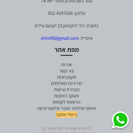
סגור בשבתות ובמועדי ישראל
טלפון: 052-4297606
כתובת: רח' היקינטון 13 יקנעם עילית
אימייל:
shhr05@gmail.com
מפת אתר
אודות
צור קשר
תקנון חנות
מדיניות משלוחים
הצהרת נגישות
מעקב הזמנות
הרשמת לקוחות
איסוף ומיחזור מוצרי אלקטרוניקה
ביטול עסקה
כל הזכויות שמורות לבעלי האתר (c)