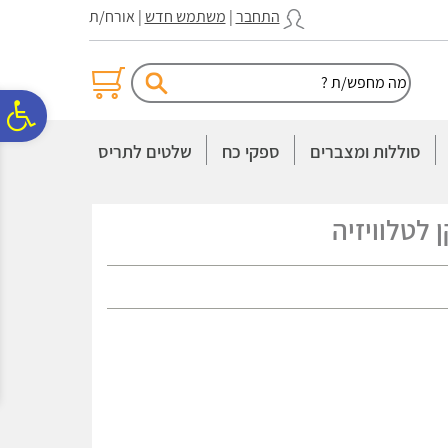
לתפריט
לתוכן
לתפריט
התחבר
|
משתמש חדש
| אורח/ת
אתר
המרכזי
נגישות
פ
סוללות ומצברים
ספקי כח
שלטים לתריס
סר
לטלוויזיה
נג