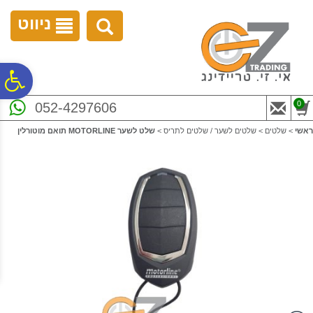
לתפריט
לתוכן
לתפריט
אתר
המרכזי
נגישות
ניווט
פ
0
052-4297606
סר
ראשי
>
שלטים
>
שלטים לשער / שלטים לתריס
>
שלט לשער MOTORLINE תואם מוטורלין
נג