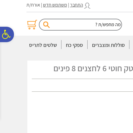
לתפריט
לתוכן
לתפריט
התחבר
|
משתמש חדש
| אורח/ת
אתר
המרכזי
נגישות
פ
סוללות ומצברים
ספקי כח
שלטים לתריס
סר
נים 8 פינים
נג