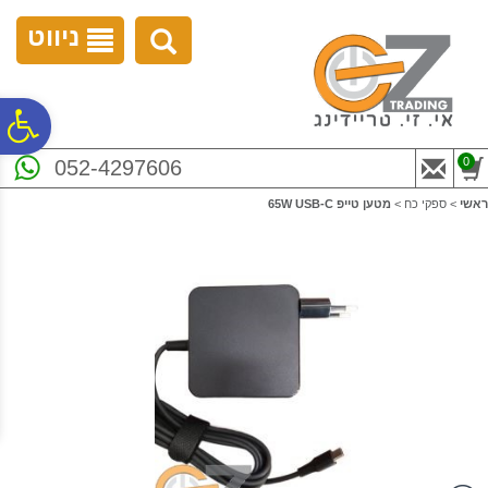
לתפריט
לתוכן
לתפריט
אתר
המרכזי
נגישות
ניווט
פ
0
052-4297606
סר
ראשי
>
ספקי כח
>
מטען ‏טייפ 65W USB-C
נג