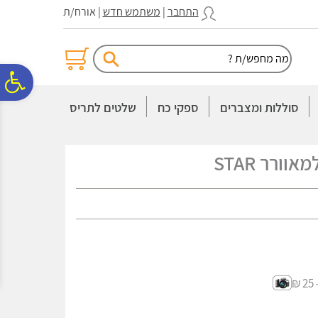
לתפריט
לתוכן
לתפריט
התחבר
|
משתמש חדש
| אורח/ת
אתר
המרכזי
נגישות
פ
סוללות ומצברים
ספקי כח
שלטים לתריס
סר
וורר STAR
נג
- 2