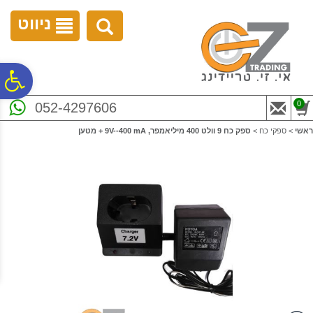
לתפריט
לתוכן
לתפריט
אתר
המרכזי
נגישות
ניווט
פ
0
052-4297606
סר
ראשי
>
ספקי כח
>
ספק כח 9 וולט 400 מיליאמפר, 9V--400 mA + מטען
נג