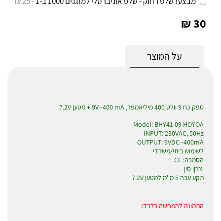
מבצע! שלט רחוק - שלט אוניברסלי למזגנים 1000 ב-1
- 25 ₪
30 ₪
על המוצר
ספק כח 9 וולט 400 מיליאמפר, 9V--400 mA + מטען 7.2V
Model: BHY41-09 HOYOA
INPUT: 230VAC, 50Hz
OUTPUT: 9VDC--400mA
לשימוש ביתי/משרדי
הסמכה: CE
יצרן: סין
תקע עבה 5 מ''מ למטען 7.2V
התמונה להמחשה בלבד!