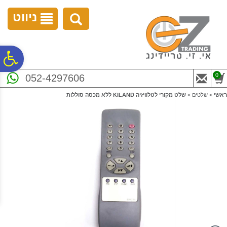
לתפריט
לתוכן
לתפריט
אתר
המרכזי
נגישות
ניווט
פ
0
052-4297606
סר
ראשי
>
שלטים
>
שלט מקורי לטלוויזיה KILAND ללא מכסה סוללות
נג