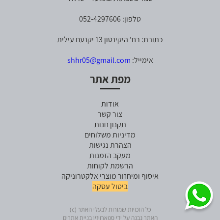
טלפון: 052-4297606
כתובת: רח' היקינטון 13 יקנעם עילית
אימייל:
shhr05@gmail.com
מפת אתר
אודות
צור קשר
תקנון חנות
מדיניות משלוחים
הצהרת נגישות
מעקב הזמנות
הרשמת לקוחות
איסוף ומיחזור מוצרי אלקטרוניקה
ביטול עסקה
כל הזכויות שמורות לבעלי האתר (c)
האתר נבנה על ידי סטארויזין בניית אתרים