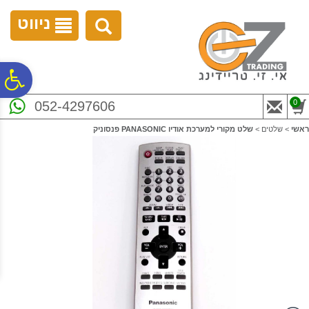
לתפריט
לתוכן
לתפריט
אתר
המרכזי
נגישות
ניווט
פ
0
052-4297606
סר
ראשי
>
שלטים
>
שלט מקורי למערכת אודיו PANASONIC פנסוניק
נג