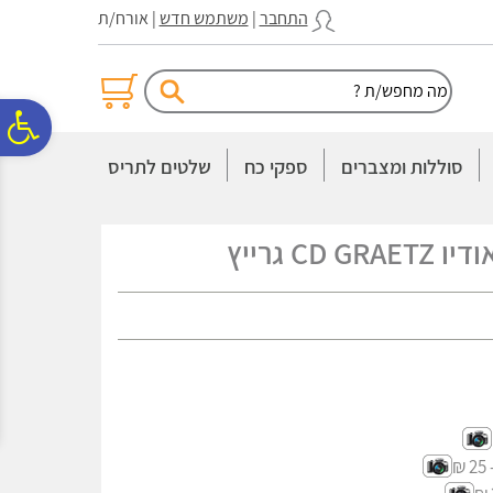
לתפריט
לתוכן
לתפריט
התחבר
|
משתמש חדש
| אורח/ת
אתר
המרכזי
נגישות
פ
סוללות ומצברים
ספקי כח
שלטים לתריס
סר
C גרייץ
נג
- 2