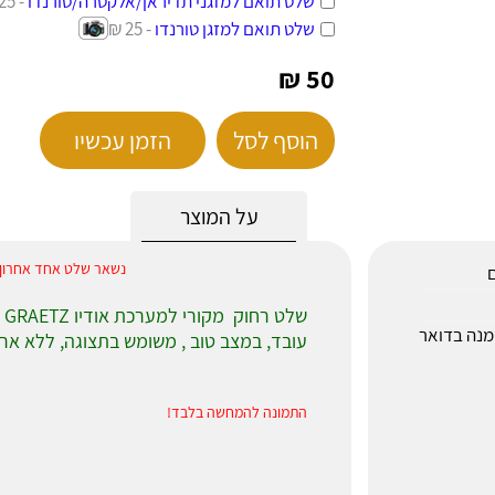
שלט תואם למזגני תדיראן/אלקטרה/טורנדו
- 25 ₪
שלט תואם למזגן טורנדו
- 25 ₪
50 ₪
הוסף לסל
הזמן עכשיו
על המוצר
נשאר שלט אחד אחרון, נא
ם
שלט רחוק מקורי למערכת אודיו COMPACT DISC DIGITAL AUDIO GRAETZ
לאחר הזמנה בדואר
עובד, במצב טוב , משומש בתצוגה, ללא ארי
התמונה להמחשה בלבד!