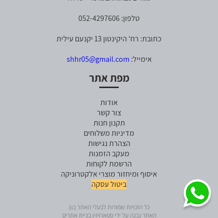
טלפון: 052-4297606
כתובת: רח' היקינטון 13 יקנעם עילית
אימייל:
shhr05@gmail.com
מפת אתר
אודות
צור קשר
תקנון חנות
מדיניות משלוחים
הצהרת נגישות
מעקב הזמנות
הרשמת לקוחות
איסוף ומיחזור מוצרי אלקטרוניקה
ביטול עסקה
כל הזכויות שמורות לבעלי האתר (c)
האתר נבנה על ידי סטארויזין בניית אתרים