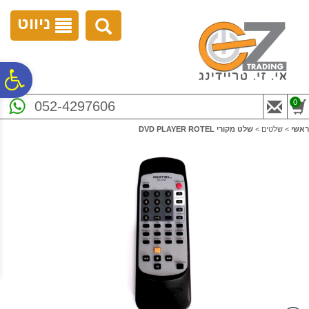
לתפריט
לתוכן
לתפריט
אתר
המרכזי
נגישות
ניווט
פ
0
052-4297606
סר
ראשי
>
שלטים
>
שלט מקורי DVD PLAYER ROTEL
נג