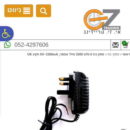
לתפריט
לתוכן
לתפריט
אתר
המרכזי
נגישות
ניווט
פ
0
052-4297606
סר
ראשי
>
ספקי כח
>
ספק כח 5 וולט 1500 מילי אמפר, 5V--1500mA תקע UK
נג