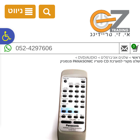
לתפריט
לתוכן
לתפריט
אתר
המרכזי
נגישות
ניווט
פ
0
052-4297606
סר
ראשי
>
שלטים אוניברסלים
>
DVD/AUDIO
>
שלט מקורי למערכת CD סטריו PANASONIC פנסוניק
נג