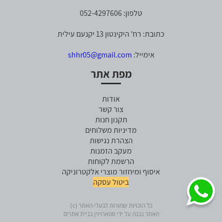
טלפון: 052-4297606
כתובת: רח' היקינטון 13 יקנעם עילית
אימייל:
shhr05@gmail.com
מפת אתר
אודות
צור קשר
תקנון חנות
מדיניות משלוחים
הצהרת נגישות
מעקב הזמנות
הרשמת לקוחות
איסוף ומיחזור מוצרי אלקטרוניקה
ביטול עסקה
כל הזכויות שמורות לבעלי האתר (c)
האתר נבנה על ידי סטארויזין בניית אתרים