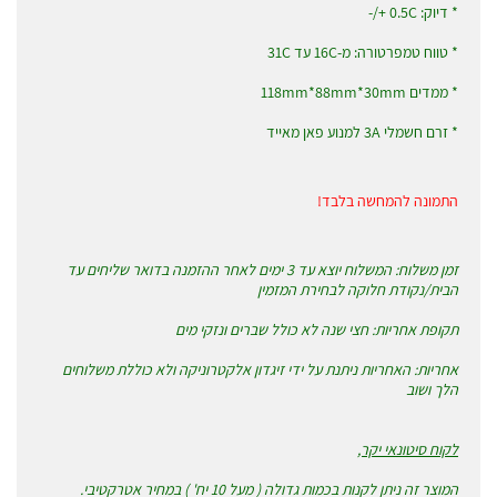
* דיוק: 0.5C +/-
* טווח טמפרטורה: מ-16C עד 31C
* ממדים 118mm*88mm*30mm
* זרם חשמלי 3A למנוע פאן מאייד
התמונה להמחשה בלבד!
זמן משלוח: המשלוח יוצא עד 3 ימים לאחר ההזמנה בדואר שליחים עד
הבית/נקודת חלוקה לבחירת המזמין
תקופת אחריות: חצי שנה לא כולל שברים ונזקי מים
אחריות: האחריות ניתנת על ידי זיגדון אלקטרוניקה ולא כוללת משלוחים
הלך ושוב
לקוח סיטונאי יקר,
המוצר זה ניתן לקנות בכמות גדולה ( מעל 10 יח' ) במחיר אטרקטיבי.