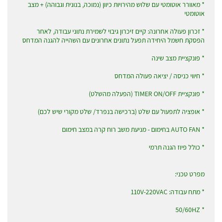
* מאוורר אוטומטי עם שלוש מהירויות כיוון (נמוכה, בנונית וגבוהה) + מצב
אוטומטי
* זכרון פעולה אחרונה: קיים זיכרון גיבוי לשמירת נתוני עבודה, לאחר
הפסקת חשמל היחידה תפעל נתונים אחרונים עם השהייה להגנה המדחס
* פונקציית מצב שינה
* חיווי כניסה / יציאה פעולה המדחס
* פונקציית TIMER ON/OFF (הפעלה מהשלט)
* אופציה לתפעול עם שלט (ברכישה בנפרד/ שלט מקורי שיש לכם)
* AUTO FAN בחימום - מניעת משב רוח קרה במצב חימום
* כולל פיוז הגנה תרמי
מפרט טכני:
* מתח עבודה: 110V-220VAC
* 50/60HZ