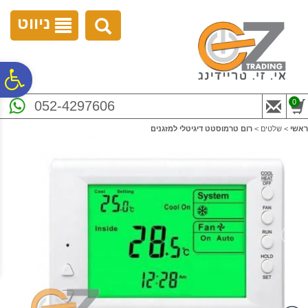
לתפריט
לתוכן
לתפריט
אתר
המרכזי
נגישות
ניווט
פ
0
052-4297606
סר
ראשי
>
שלטים
>
רום טרמוסטט דיגיטלי למזגנים
נג