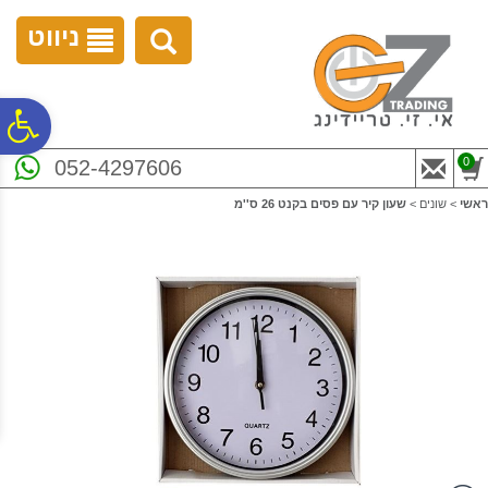
לתפריט
לתוכן
לתפריט
אתר
המרכזי
נגישות
ניווט
פ
0
052-4297606
סר
ראשי
>
שונים
>
שעון קיר עם פסים בקנט 26 ס''מ
נג