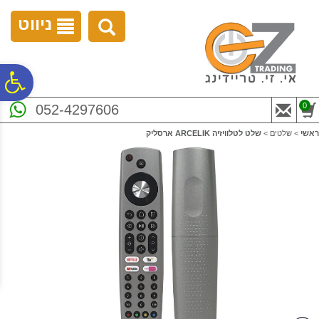
לתפריט
לתוכן
לתפריט
אתר
המרכזי
נגישות
ניווט
פ
0
052-4297606
סר
ראשי
>
שלטים
>
שלט לטלוויזיה ARCELIK ארסליק
נג