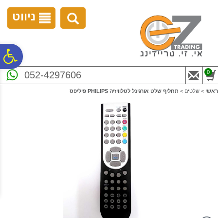
לתפריט
לתוכן
לתפריט
אתר
המרכזי
נגישות
ניווט
פ
0
052-4297606
סר
ראשי
>
שלטים
>
תחליף שלט אורגינל לטלוויזיה PHILIPS פיליפס
נג