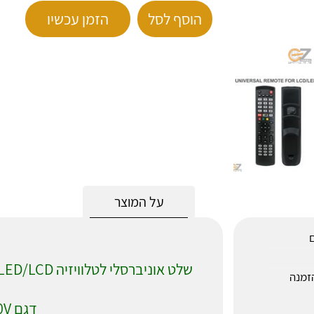
הוסף לסל
הזמן עכשיו
על המוצר
ם
שלט אוניברסלי לטלוויזיה LED/LCD עם כפתורים
חר ההזמנה
דגם CRC1120V