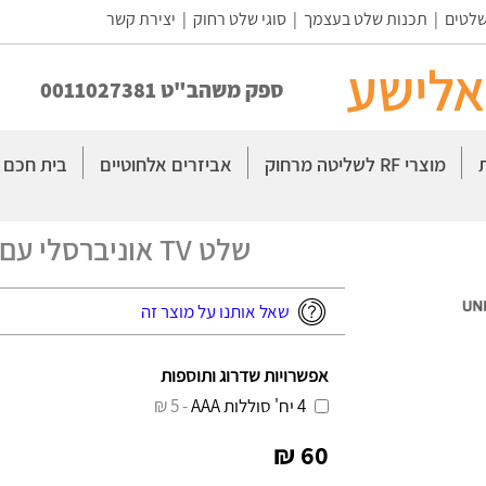
שלטים
|
תכנות שלט בעצמך
|
סוגי שלט רחוק
|
יצירת קשר
אלישע
ספק משהב"ט 0011027381
מוצרי RF לשליטה מרחוק
אביזרים אלחוטיים
בית חכם
שלט TV אוניברסלי עם NETFLIX ו-YOUTUBE!
שאל אותנו על מוצר זה
אפשרויות שדרוג ותוספות
4 יח' סוללות AAA
- 5 ₪
60 ₪