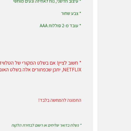
* עיצוב חדשני, נוח לאחיזה ונעים מוחשי
* צבע שחור
* עובד מ-2 סוללות AAA
* חשוב לציין! אם בשלט המקורי של הטלווי
NETFLIX, יתכן שכפתורים אלה בשלט האוניברסלי לא יעבדו.
התמונה להמחשה בלבד!
* נשלח בדואר שליחים או רשום לבחירת הלקוח