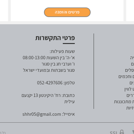
פרטי התקשרות
שעות פעילות:
ה
א'-ה' בין השעות 08:00-13:00
ם
ו' וערבי חג בין סגור
סלים
סגור בשבתות ובמועדי ישראל
 וחכמים
ים
טלפון: 052-4297606
ווין
רים
כתובת: רח' היקינטון 13 יקנעם
 מתכוננות
עילית
זיות
אימייל:
shhr05@gmail.com
כל הזכויו