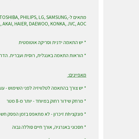
מתאים ל-HIBA, PHILIPS, LG, SAMSUNG
 SUPRA, AKAI, HAIER, DAEWOO, KONKA, JVC, AOC
* יש התאמה ידנית וסריקה אוטומטית
* הוראות התאמה באנגלית, רוסית ועברית. הדרכ
מאפיינים:
* יש צורך בהתאמה לטלוויזיה לפני השימוש - עובד עם כ
* מרחק שידור רחוק במיוחד - יותר מ-8 מטר
* פונקציhת זיכרון - לא מתאפס בזמן הפסק חשמל/החלפת סוללות
* חסכוני באנרגיה, אורך חיים סוללה גבוה