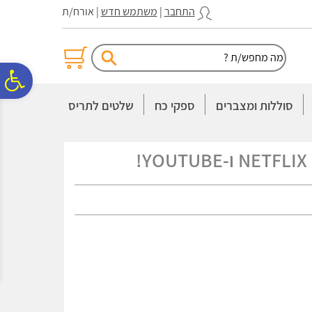
לתפריט
לתוכן
לתפריט
התחבר
|
משתמש חדש
| אורח/ת
אתר
המרכזי
נגישות
פ
סוללות ומצברים
ספקי כח
שלטים לתריס
סר
נג