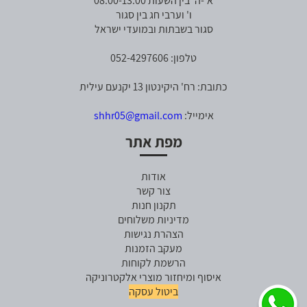
א'-ה' בין השעות 08:00-13:00
ו' וערבי חג בין סגור
סגור בשבתות ובמועדי ישראל
טלפון: 052-4297606
כתובת: רח' היקינטון 13 יקנעם עילית
אימייל:
shhr05@gmail.com
מפת אתר
אודות
צור קשר
תקנון חנות
מדיניות משלוחים
הצהרת נגישות
מעקב הזמנות
הרשמת לקוחות
איסוף ומיחזור מוצרי אלקטרוניקה
ביטול עסקה