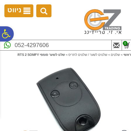
לתפריט
לתוכן
לתפריט
אתר
המרכזי
נגישות
ניווט
פ
0
052-4297606
סר
ראשי
>
שלטים
>
שלטים לשער / שלטים לתריס
>
שלט לשער סומפי RTS 2 SOMFY
נג