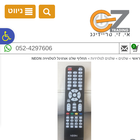
לתפריט
לתוכן
לתפריט
אתר
המרכזי
נגישות
ניווט
פ
0
052-4297606
סר
ראשי
>
שלטים
>
שלטים לטלויזיות
>
תחליף שלט אורגינל לטלוויזיה NEON
נג