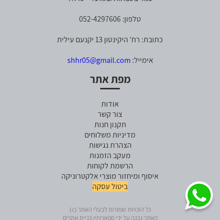
טלפון: 052-4297606
כתובת: רח' היקינטון 13 יקנעם עילית
אימייל:
shhr05@gmail.com
מפת אתר
אודות
צור קשר
תקנון חנות
מדיניות משלוחים
הצהרת נגישות
מעקב הזמנות
הרשמת לקוחות
איסוף ומיחזור מוצרי אלקטרוניקה
ביטול עסקה
כל הזכויות שמורות לבעלי האתר (c)
האתר נבנה על ידי סטארויזין בניית אתרים