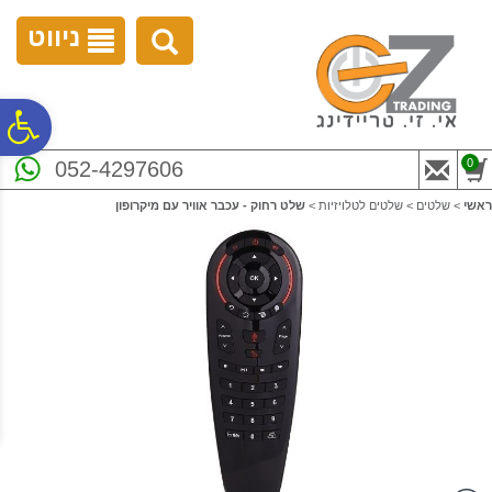
לתפריט
לתוכן
לתפריט
אתר
המרכזי
נגישות
ניווט
פ
0
052-4297606
סר
ראשי
>
שלטים
>
שלטים לטלויזיות
>
שלט רחוק - עכבר אוויר עם מיקרופון
נג