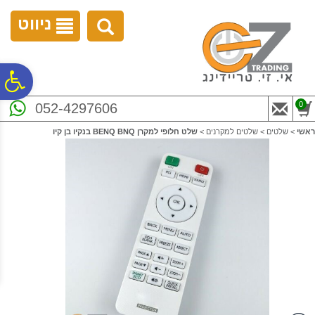
לתפריט
לתוכן
לתפריט
אתר
המרכזי
נגישות
ניווט
פ
0
052-4297606
סר
ראשי
>
שלטים
>
שלטים למקרנים
>
שלט חלופי למקרן BENQ BNQ בנקיו בן קיו
נג