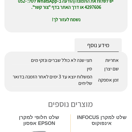
יש לשלוח את התמונה/הודעה ב-WhatsApp לטל: 052-
4297606 או דרך האתר בדף "צור קשר".
נשמח לעזור לך!
מידע נוסף
אחריות
חצי שנה לא כולל שברים ונזקי מים
שם יצרן
סין
המשלוח יוצא עד 3 ימים לאחר הזמנה בדואר
זמן אספקה
שליחים
מוצרים נוספים
שלט למקרן INFOCUS
שלט חלופי למקרן
אינפוקוס
EPSON אפסון