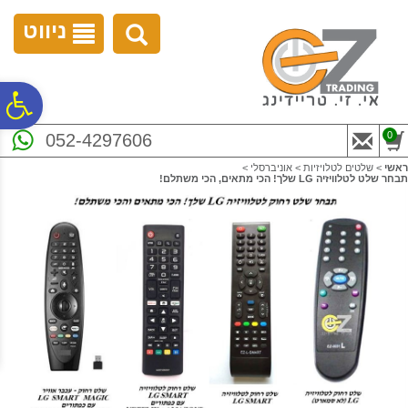
לתפריט
לתוכן
לתפריט
אתר
המרכזי
נגישות
ניווט
פ
0
052-4297606
סר
ראשי
>
שלטים לטלויזיות
>
אוניברסלי
>
תבחר שלט לטלוויזיה LG שלך! הכי מתאים, הכי משתלם!
נג