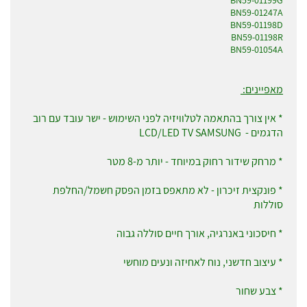
BN59-01199G
BN59-01247A
BN59-01198D
BN59-01198R
BN59-01054A
מאפיינים:
* אין צורך בהתאמה לטלוויזיה לפני השימוש - ישר עובד עם רוב
הדגמים - LCD/LED TV SAMSUNG
* מרחק שידור רחוק במיוחד - יותר מ-8 מטר
* פונקצית זיכרון - לא מתאפס בזמן הפסק חשמל/החלפת
סוללות
* חיסכוני באנרגיה, אורך חיים סוללה גבוה
* עיצוב חדשני, נוח לאחיזה ונעים מוחשי
* צבע שחור