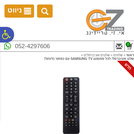
לתפריט
לתוכן
לתפריט
אתר
המרכזי
נגישות
ניווט
פ
0
052-4297606
סר
ראשי
>
שלטים
>
שלטים אוניברסלים
>
שלט אוניברסלי לכל סמסונג SAMSUNG TV עם כפתור כדורגל!
נג