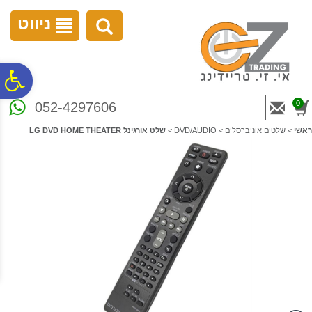
לתפריט
לתוכן
לתפריט
אתר
המרכזי
נגישות
ניווט
פ
0
052-4297606
סר
ראשי
>
שלטים אוניברסלים
>
DVD/AUDIO
>
שלט אורגינל LG DVD HOME THEATER
נג