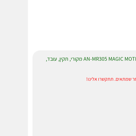
שלט רחוק לטלוויזיה LG SMART דגם AN-MR305 MAGIC MOTION מקורי, תקין, עובד,
ר שמתאים. תתקשרו אלינו!