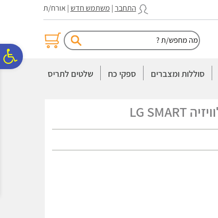
לתפריט
לתוכן
לתפריט
התחבר
|
משתמש חדש
| אורח/ת
אתר
המרכזי
נגישות
פ
סוללות ומצברים
ספקי כח
שלטים לתריס
סר
LG SMART
נג