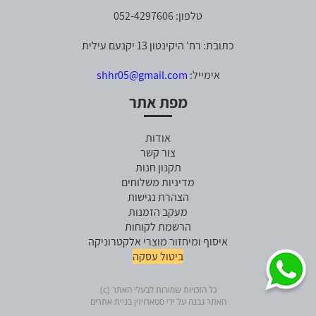
טלפון: 052-4297606
כתובת: רח' היקינטון 13 יקנעם עילית
אימייל:
shhr05@gmail.com
מפת אתר
אודות
צור קשר
תקנון חנות
מדיניות משלוחים
הצהרת נגישות
מעקב הזמנות
הרשמת לקוחות
איסוף ומיחזור מוצרי אלקטרוניקה
ביטול עסקה
כל הזכויות שמורות לבעלי האתר (c)
האתר נבנה על ידי סטארויזין בניית אתרים