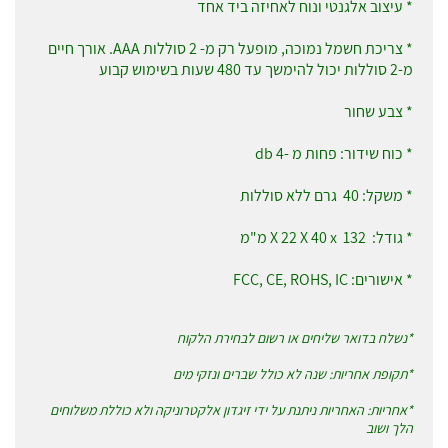
* עיצוב אלגנטי ונוח לאחיזה ביד אחד
* צריכת חשמל נמוכה, מופעל רק מ- 2 סוללות
AAA
. אורך חיים
מ-2 סוללות יכול להימשך עד 480 שעות בשימוש קבוע
* צבע שחור
* כוח שידור: פחות מ -4
db
* משקל: 40 גרם ללא סוללות
* גודל:
x 132
X 40
X 22
מ"מ
* אישורים:
FCC, CE, ROHS, IC
*נשלח בדואר שליחים או רשום לבחירת הלקוח
*תקופת אחריות: שנה לא כולל שברים ונזקי מים
*אחריות: האחריות ניתנת על ידי זיגדון אלקטרוניקה ולא כוללת משלוחים
הלך ושוב