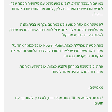
כמו עם העכבר הרגיל, לגלוש באינטרנט עם טלוויזיה חכמה שלך,
לחפש את השירים האהובים עליך, לנווט את התוכניות האהובות
... וכו ' .
לא משנה אם אתה פשוט גולש במחשב שלך או בבית נהנה
מהטלוויזיה חכמה שלך, אתה יכול לנווט בחופשיות כמו עם עכבר,
לשלוט בערוצים ועוצמת קול.
בעת פגישה שכוללת מצגת
Power Point
או כל מסמך אחר על
מסך, תשתמש במצביע לייזר המובנה בעכבר אלחוטי והדגש את
הנקודות העיקריות במצגת.
אתה יכול לשבת במרחק ולהציג מצגות או להירגע וליהנות
מהבידור כמו שזה היה אמור להיות!
מאפיינים:
* מרחק שליטה עד 10 מטר מכל זווית, לא צריך להסתבך עם
חוטים