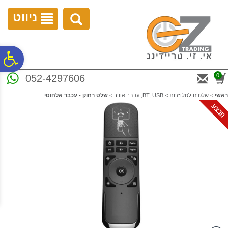
לתפריט
לתוכן
לתפריט
אתר
המרכזי
נגישות
ניווט
פ
0
052-4297606
סר
ראשי
>
שלטים לטלויזיות
>
BT, USB, עכבר אוויר
>
שלט רחוק - עכבר אלחוטי
נג