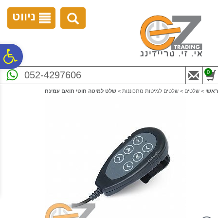
לתפריט
לתוכן
לתפריט
אתר
המרכזי
נגישות
ניווט
פ
0
052-4297606
סר
ראשי
>
שלטים
>
שלטים למיטות מתכוננות
>
שלט למיטה חוטי תואם עמינח
נג