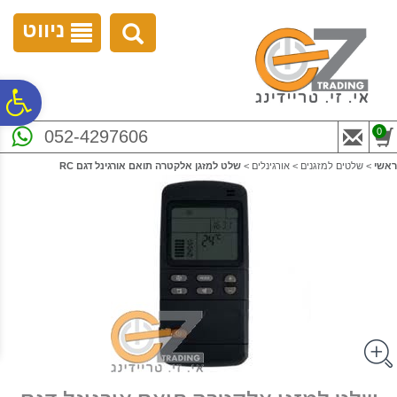
לתפריט
לתוכן
לתפריט
אתר
המרכזי
נגישות
ניווט
פ
0
052-4297606
סר
ראשי
>
שלטים למזגנים
>
אורגינלים
>
שלט למזגן אלקטרה תואם אורגינל דגם RC
נג