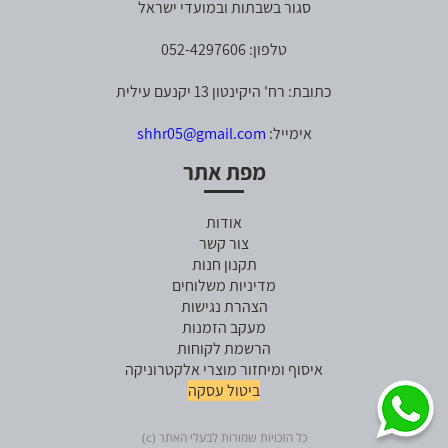
סגור בשבתות ובמועדי ישראל
טלפון: 052-4297606
כתובת: רח' היקינטון 13 יקנעם עילית
אימייל:
shhr05@gmail.com
מפת אתר
אודות
צור קשר
תקנון חנות
מדיניות משלוחים
הצהרת נגישות
מעקב הזמנות
הרשמת לקוחות
איסוף ומיחזור מוצרי אלקטרוניקה
ביטול עסקה
כל הזכויות שמורות לבעלי האתר (c)