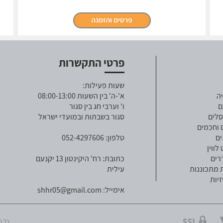
פרטי התקשרות
שעות פעילות:
ה
א'-ה' בין השעות 08:00-13:00
ם
ו' וערבי חג בין סגור
סלים
סגור בשבתות ובמועדי ישראל
 וחכמים
ים
טלפון: 052-4297606
ווין
רים
כתובת: רח' היקינטון 13 יקנעם
 מתכוננות
עילית
זיות
אימייל:
shhr05@gmail.com
כל הזכויו