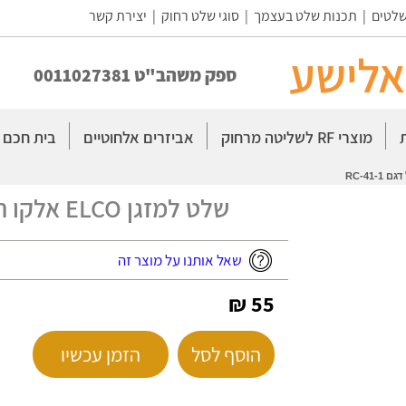
שלטים
|
תכנות שלט בעצמך
|
סוגי שלט רחוק
|
יצירת קשר
אלישע
ספק משהב"ט 0011027381
מוצרי RF לשליטה מרחוק
אביזרים אלחוטיים
בית חכם
שלט למזגן ELCO אלקו תואם אורגינל דגם RC-41-1
שאל אותנו על מוצר זה
55 ₪
הוסף לסל
הזמן עכשיו