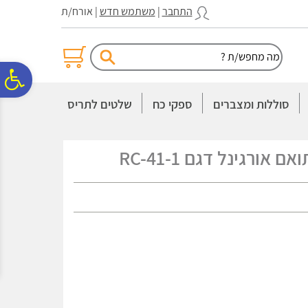
לתפריט
לתוכן
לתפריט
התחבר
|
משתמש חדש
| אורח/ת
אתר
המרכזי
נגישות
פ
סוללות ומצברים
ספקי כח
שלטים לתריס
סר
נג