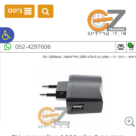
לתפריט
לתוכן
לתפריט
אתר
המרכזי
נגישות
ניווט
פ
0
052-4297606
סר
ראשי
>
ספקי כח
>
ספק כח 5 וולט 1000 מיליאמפר, 5V--1000mA
נג