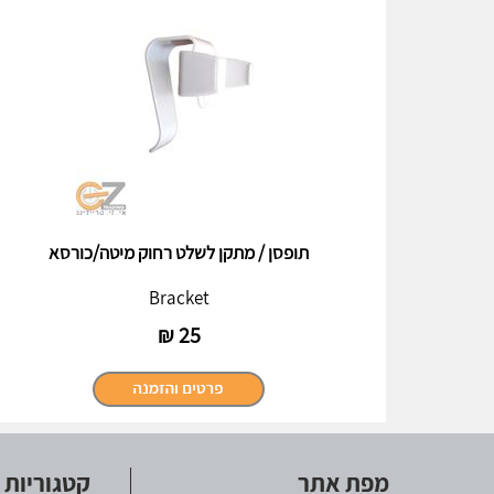
תופסן / מתקן לשלט רחוק מיטה/כורסא
Bracket
₪
25
מפת אתר
קטגוריות