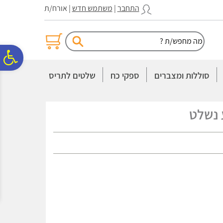
לתפריט
לתוכן
לתפריט
התחבר
|
משתמש חדש
| אורח/ת
אתר
המרכזי
נגישות
פ
סוללות ומצברים
ספקי כח
שלטים לתריס
סר
נשלט
נג