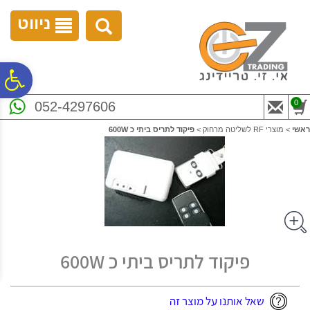
לתפריט
לתוכן
לתפריט
אתר
המרכזי
נגישות
ניווט
פ
0
052-4297606
סר
ראשי
>
מוצרי RF לשליטה מרחוק
>
פיקוד לתריס ביתי כ 600W
נג
פיקוד לתריס ביתי כ 600W
שאל אותנו על מוצר זה