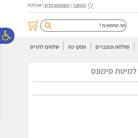
לתפריט
לתוכן
לתפריט
התחבר
|
משתמש חדש
| אורח/ת
אתר
המרכזי
נגישות
פ
סוללות ומצברים
ספקי כח
שלטים לתריס
סר
למיטת סימונס
נג