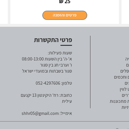
₪
25
פרטי התקשרות
שעות פעילות:
ה
א'-ה' בין השעות 08:00-13:00
ם
ו' וערבי חג בין סגור
סלים
סגור בשבתות ובמועדי ישראל
 וחכמים
ים
טלפון: 052-4297606
ווין
רים
כתובת: רח' היקינטון 13 יקנעם
 מתכוננות
עילית
זיות
אימייל:
shhr05@gmail.com