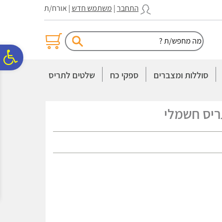
לתפריט
לתוכן
לתפריט
התחבר
|
משתמש חדש
| אורח/ת
אתר
המרכזי
נגישות
פ
סוללות ומצברים
ספקי כח
שלטים לתריס
סר
ריס חשמלי
נג