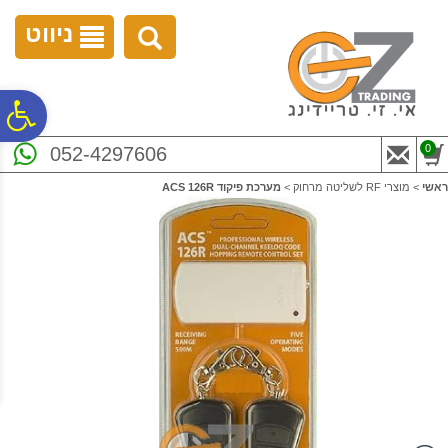
לתפריט
לתוכן
לתפריט
אתר
המרכזי
נגישות
ניווט
פ
0
052-4297606
סר
ראשי
>
מוצרי RF לשליטה מרחוק
>
מערכת פיקוד ACS 126R
נג