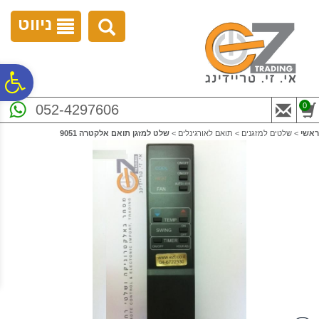
לתפריט
לתוכן
לתפריט
אתר
המרכזי
נגישות
ניווט
פ
0
052-4297606
סר
ראשי
>
שלטים למזגנים
>
תואם לאורגינלים
>
שלט למזגן תואם אלקטרה 9051
נג