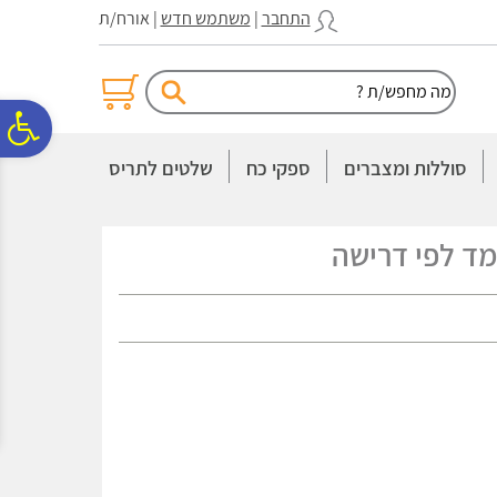
לתפריט
לתוכן
לתפריט
התחבר
|
משתמש חדש
| אורח/ת
אתר
המרכזי
נגישות
פ
סוללות ומצברים
ספקי כח
שלטים לתריס
סר
ד לפי דרישה
נג