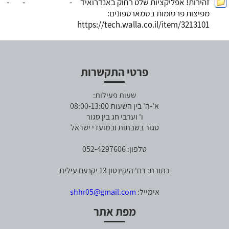
זהירות! אפליקציות שלט רחוק באנדרואיד
-
-
-
מפיצות פרסומות בסמארטפונים:
https://tech.walla.co.il/item/3213101
פרטי התקשרות
שעות פעילות:
א'-ה' בין השעות 08:00-13:00
ו' וערבי חג בין סגור
סגור בשבתות ובמועדי ישראל
טלפון: 052-4297606
כתובת: רח' היקינטון 13 יקנעם עילית
אימייל:
shhr05@gmail.com
מפת אתר