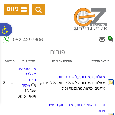
לתפריט
לתוכן
לתפריט
אתר
המרכזי
נגישות
ניווט
פ
0
052-4297606
סר
פורום
נג
הודעה חדשה
הודעה אחרונה
אשכולות
הודעות
איך מוצאים
אצלכם
שאלות ותשובות על שלטי רחוק
באתר ...
שאלות ותשובות על שלטי רחוק לטלוויזיות,
1
2
ע"י
אמיר
מזגנים, מיטות מתכננות וכול'
16 Dec
2018 19:39
זהירות! אפליקציות שלט רחוק מפיצה
וירוס!