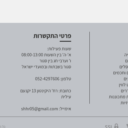
פרטי התקשרות
שעות פעילות:
ה
א'-ה' בין השעות 08:00-13:00
ם
ו' וערבי חג בין סגור
סלים
סגור בשבתות ובמועדי ישראל
 וחכמים
ים
טלפון: 052-4297606
ווין
רים
כתובת: רח' היקינטון 13 יקנעם
 מתכוננות
עילית
זיות
אימייל:
shhr05@gmail.com
כל הזכויו