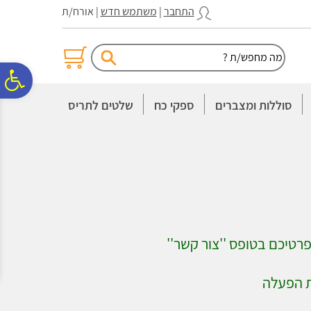
לתפריט
לתוכן
לתפריט
התחבר
|
משתמש חדש
| אורח/ת
אתר
המרכזי
נגישות
פ
סוללות ומצברים
ספקי כח
שלטים לתריס
סר
נג
טיכם בטופס ''צור קשר''
ת הפעלה