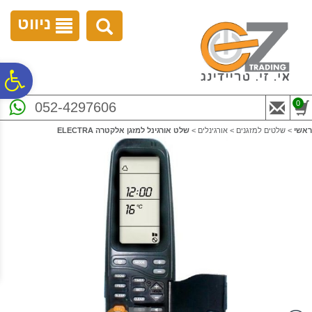
לתפריט
לתוכן
לתפריט
אתר
המרכזי
נגישות
ניווט
פ
0
052-4297606
סר
ראשי
>
שלטים למזגנים
>
אורגינלים
>
שלט אורגינל למזגן אלקטרה ELECTRA
נג