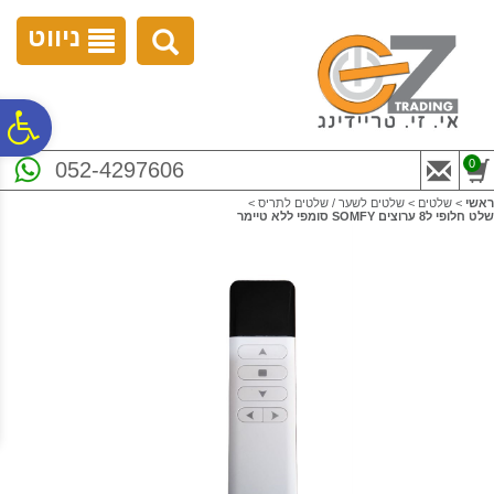
לתפריט
לתוכן
לתפריט
אתר
המרכזי
נגישות
ניווט
פ
0
052-4297606
סר
ראשי
>
שלטים
>
שלטים לשער / שלטים לתריס
>
שלט חלופי ל8 ערוצים SOMFY סומפי ללא טיימר
נג