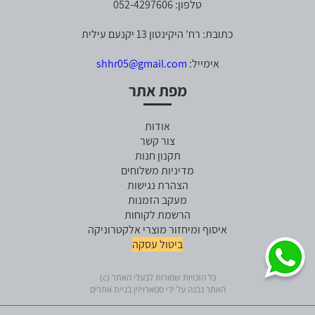
טלפון: 052-4297606
כתובת: רח' היקינטון 13 יקנעם עילית
אימייל:
shhr05@gmail.com
מפת אתר
אודות
צור קשר
תקנון חנות
מדיניות משלוחים
הצהרת נגישות
מעקב הזמנות
הרשמת לקוחות
איסוף ומיחזור מוצרי אלקטרוניקה
ביטול עסקה
כל הזכויות שמורות לבעלי האתר (c)
האתר נבנה על ידי סטארויזין בניית אתרים