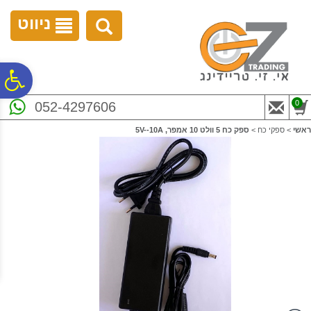
לתפריט
לתוכן
לתפריט
אתר
המרכזי
נגישות
ניווט
פ
0
052-4297606
סר
ראשי
>
ספקי כח
>
ספק כח 5 וולט 10 אמפר, 5V--10A
נג